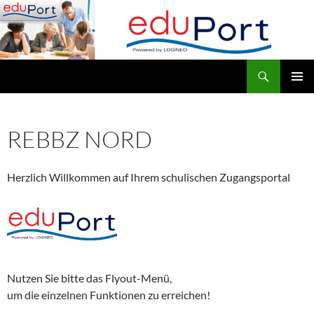
Zum
Inhalt
springen
Suchen
ReBBZ Nord
PRIMÄR
MENÜ
REBBZ NORD
Herzlich Willkommen auf Ihrem schulischen Zugangsportal
Nutzen Sie bitte das Flyout-Menü,
um die einzelnen Funktionen zu erreichen!